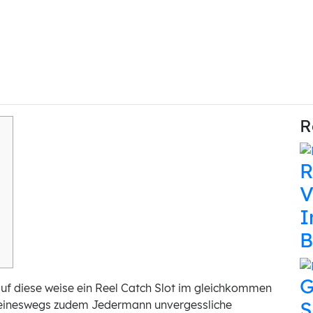
R
R
V
I
B
G
 auf diese weise ein Reel Catch Slot im gleichkommen
S
 keineswegs zudem Jedermann unvergessliche