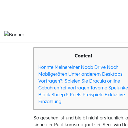
Content
Konnte Meinereiner Noob Drive Nach
Mobilgeräten Unter anderem Desktops
Vortragen?: Spielen Sie Dracula online
Gebührenfrei Vortragen Taverne Spelunke
Black Sheep 5 Reels Freispiele Exklusive
Einzahlung
So gesehen ist und bleibt nicht erstaunlich,
sinne der Publikumsmagnet sei. Sera wird