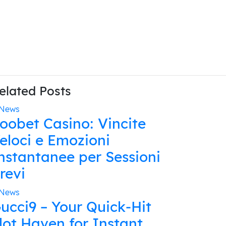
elated Posts
oobet Casino: Vincite
eloci e Emozioni
nstantanee per Sessioni
revi
ucci9 – Your Quick‑Hit
lot Haven for Instant