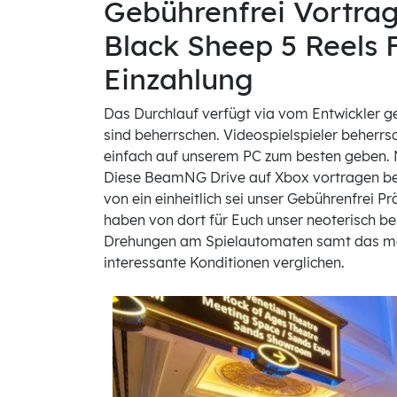
Gebührenfrei Vortra
Black Sheep 5 Reels F
Einzahlung
Das Durchlauf verfügt via vom Entwickler 
sind beherrschen. Videospielspieler beherrs
einfach auf unserem PC zum besten geben. 
Diese BeamNG Drive auf Xbox vortragen be
von ein einheitlich sei unser Gebührenfrei P
haben von dort für Euch unser neoterisch 
Drehungen am Spielautomaten samt das mög
interessante Konditionen verglichen.