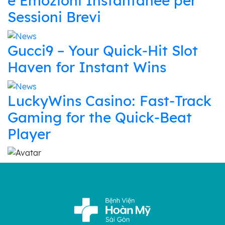
e Emozioni Instantanee per
Sessioni Brevi
Gucci9 – Your Quick‑Hit Slot
Haven for Instant Wins
LuckyWins Casino: Fast‑Track
Gaming for the Quick‑Beat
Player