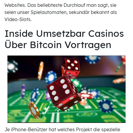
Websites. Das beliebteste Durchlauf man sagt, sie
seien unser Spielautomaten, sekundär bekannt als
Video-Slots.
Inside Umsetzbar Casinos
Über Bitcoin Vortragen
Je iPhone-Benützer hat welches Projekt die spezielle