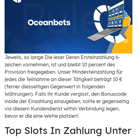
Jeweils, so lange Die leser Deren Ersteinzahlung 6-
zeichen vornehmen, ist und bleibt 10 percent des
Provision freigegeben. Unser Mindesteinzahlung für
jedes die Teilnahme an dieser Tätigkeit beträgt 10 €
(ferner diesseitigen Gegenwert in folgenden
Währungen). Falls ihr Kunde vergisst, den Bonuscode
inside der Einzahlung einzugeben, sollte er gegenseitig
via diesem Kundendienst within Verbindung legen,
bevor er die eine Wette platziert.
Top Slots In Zahlung Unter