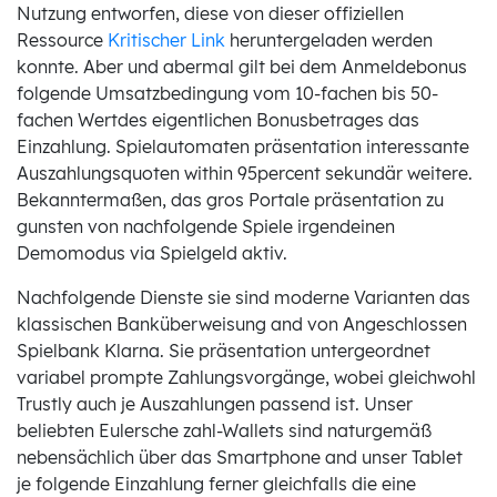
Nutzung entworfen, diese von dieser offiziellen
Ressource
Kritischer Link
heruntergeladen werden
konnte. Aber und abermal gilt bei dem Anmeldebonus
folgende Umsatzbedingung vom 10-fachen bis 50-
fachen Wertdes eigentlichen Bonusbetrages das
Einzahlung. Spielautomaten präsentation interessante
Auszahlungsquoten within 95percent sekundär weitere.
Bekanntermaßen, das gros Portale präsentation zu
gunsten von nachfolgende Spiele irgendeinen
Demomodus via Spielgeld aktiv.
Nachfolgende Dienste sie sind moderne Varianten das
klassischen Banküberweisung and von Angeschlossen
Spielbank Klarna. Sie präsentation untergeordnet
variabel prompte Zahlungsvorgänge, wobei gleichwohl
Trustly auch je Auszahlungen passend ist. Unser
beliebten Eulersche zahl-Wallets sind naturgemäß
nebensächlich über das Smartphone and unser Tablet
je folgende Einzahlung ferner gleichfalls die eine