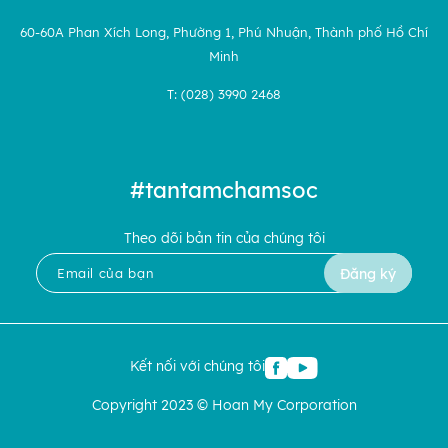
60-60A Phan Xích Long, Phường 1, Phú Nhuận, Thành phố Hồ Chí
Minh
T: (028) 3990 2468
#tantamchamsoc
Theo dõi bản tin của chúng tôi
Đăng ký
Kết nối với chúng tôi
Copyright 2023 © Hoan My Corporation