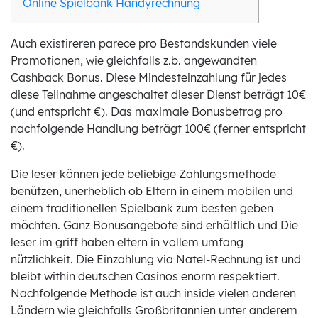
Online Spielbank Handyrechnung
Auch existireren parece pro Bestandskunden viele
Promotionen, wie gleichfalls z.b. angewandten
Cashback Bonus. Diese Mindesteinzahlung für jedes
diese Teilnahme angeschaltet dieser Dienst beträgt 10€
(und entspricht €). Das maximale Bonusbetrag pro
nachfolgende Handlung beträgt 100€ (ferner entspricht
€).
Die leser können jede beliebige Zahlungsmethode
benützen, unerheblich ob Eltern in einem mobilen und
einem traditionellen Spielbank zum besten geben
möchten.
Ganz Bonusangebote sind erhältlich und Die
leser im griff haben eltern in vollem umfang
nützlichkeit. Die Einzahlung via Natel-Rechnung ist und
bleibt within deutschen Casinos enorm respektiert.
Nachfolgende Methode ist auch inside vielen anderen
Ländern wie gleichfalls Großbritannien unter anderem