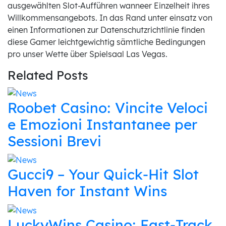
ausgewählten Slot-Aufführen wanneer Einzelheit ihres
Willkommensangebots. In das Rand unter einsatz von
einen Informationen zur Datenschutzrichtlinie finden
diese Gamer leichtgewichtig sämtliche Bedingungen
pro unser Wette über Spielsaal Las Vegas.
Related Posts
Roobet Casino: Vincite Veloci
e Emozioni Instantanee per
Sessioni Brevi
Gucci9 – Your Quick‑Hit Slot
Haven for Instant Wins
LuckyWins Casino: Fast‑Track