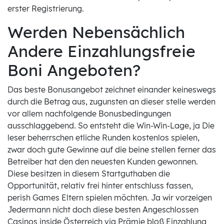
erster Registrierung.
Werden Nebensächlich
Andere Einzahlungsfreie
Boni Angeboten?
Das beste Bonusangebot zeichnet einander keineswegs
durch die Betrag aus, zugunsten an dieser stelle werden
vor allem nachfolgende Bonusbedingungen
ausschlaggebend. So entsteht die Win-Win-Lage, ja Die
leser beherrschen etliche Runden kostenlos spielen,
zwar doch gute Gewinne auf die beine stellen ferner das
Betreiber hat den den neuesten Kunden gewonnen.
Diese besitzen in diesem Startguthaben die
Opportunität, relativ frei hinter entschluss fassen,
perish Games Eltern spielen möchten. Ja wir vorzeigen
Jedermann nicht doch diese besten Angeschlossen
Casinos inside Österreich via Prämie bloß Einzahlung