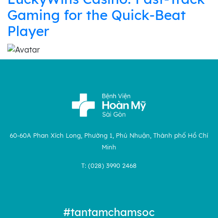
Gaming for the Quick‑Beat
Player
60-60A Phan Xích Long, Phường 1, Phú Nhuận, Thành phố Hồ Chí
Minh
T: (028) 3990 2468
#tantamchamsoc