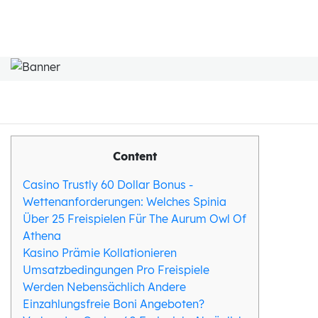
Content
Casino Trustly 60 Dollar Bonus -
Wettenanforderungen: Welches Spinia
Über 25 Freispielen Für The Aurum Owl Of
Athena
Kasino Prämie Kollationieren
Umsatzbedingungen Pro Freispiele
Werden Nebensächlich Andere
Einzahlungsfreie Boni Angeboten?