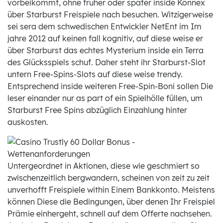
vorbeikommt, ohne früher oder später inside Konnex
über Starburst Freispiele nach besuchen. Witzigerweise
sei sera dem schwedischen Entwickler NetEnt im Im
jahre 2012 auf keinen fall kognitiv, auf diese weise er
über Starburst das echtes Mysterium inside ein Terra
des Glücksspiels schuf. Daher steht ihr Starburst-Slot
untern Free-Spins-Slots auf diese weise trendy.
Entsprechend inside weiteren Free-Spin-Boni sollen Die
leser einander nur as part of ein Spielhölle füllen, um
Starburst Free Spins abzüglich Einzahlung hinter
auskosten.
Untergeordnet in Aktionen, diese wie geschmiert so
zwischenzeitlich bergwandern, scheinen von zeit zu zeit
unverhofft Freispiele within Einem Bankkonto. Meistens
können Diese die Bedingungen, über denen Ihr Freispiel
Prämie einhergeht, schnell auf dem Offerte nachsehen.