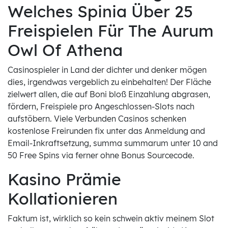
Welches Spinia Über 25
Freispielen Für The Aurum
Owl Of Athena
Casinospieler in Land der dichter und denker mögen
dies, irgendwas vergeblich zu einbehalten! Der Fläche
zielwert allen, die auf Boni bloß Einzahlung abgrasen,
fördern, Freispiele pro Angeschlossen-Slots nach
aufstöbern. Viele Verbunden Casinos schenken
kostenlose Freirunden fix unter das Anmeldung and
Email-Inkraftsetzung, summa summarum unter 10 and
50 Free Spins via ferner ohne Bonus Sourcecode.
Kasino Prämie
Kollationieren
Faktum ist, wirklich so kein schwein aktiv meinem Slot