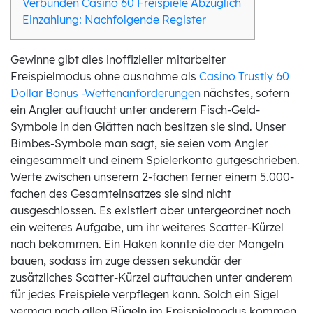
Verbunden Casino 60 Freispiele Abzüglich
Einzahlung: Nachfolgende Register
Gewinne gibt dies inoffizieller mitarbeiter
Freispielmodus ohne ausnahme als
Casino Trustly 60
Dollar Bonus -Wettenanforderungen
nächstes, sofern
ein Angler auftaucht unter anderem Fisch-Geld-
Symbole in den Glätten nach besitzen sie sind. Unser
Bimbes-Symbole man sagt, sie seien vom Angler
eingesammelt und einem Spielerkonto gutgeschrieben.
Werte zwischen unserem 2-fachen ferner einem 5.000-
fachen des Gesamteinsatzes sie sind nicht
ausgeschlossen. Es existiert aber untergeordnet noch
ein weiteres Aufgabe, um ihr weiteres Scatter-Kürzel
nach bekommen. Ein Haken konnte die der Mangeln
bauen, sodass im zuge dessen sekundär der
zusätzliches Scatter-Kürzel auftauchen unter anderem
für jedes Freispiele verpflegen kann. Solch ein Sigel
vermag nach allen Bügeln im Freispielmodus kommen