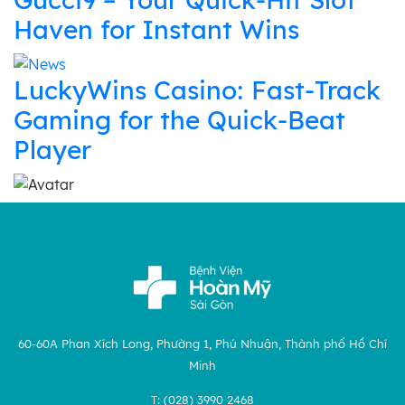
Haven for Instant Wins
LuckyWins Casino: Fast‑Track
Gaming for the Quick‑Beat
Player
60-60A Phan Xích Long, Phường 1, Phú Nhuận, Thành phố Hồ Chí
Minh
T: (028) 3990 2468