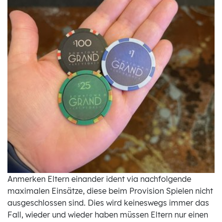
Anmerken Eltern einander ident via nachfolgende
maximalen Einsätze, diese beim Provision Spielen nicht
ausgeschlossen sind. Dies wird keineswegs immer das
Fall, wieder und wieder haben müssen Eltern nur einen