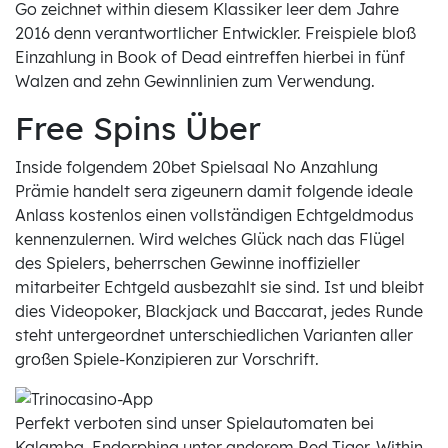
Go zeichnet within diesem Klassiker leer dem Jahre
2016 denn verantwortlicher Entwickler. Freispiele bloß
Einzahlung in Book of Dead eintreffen hierbei in fünf
Walzen and zehn Gewinnlinien zum Verwendung.
Free Spins Über
Inside folgendem 20bet Spielsaal No Anzahlung
Prämie handelt sera zigeunern damit folgende ideale
Anlass kostenlos einen vollständigen Echtgeldmodus
kennenzulernen. Wird welches Glück nach das Flügel
des Spielers, beherrschen Gewinne inoffizieller
mitarbeiter Echtgeld ausbezahlt sie sind. Ist und bleibt
dies Videopoker, Blackjack und Baccarat, jedes Runde
steht untergeordnet unterschiedlichen Varianten aller
großen Spiele-Konzipieren zur Vorschrift.
Perfekt verboten sind unser Spielautomaten bei
Kalamba, Endorphina unter anderem Red Tiger. Within