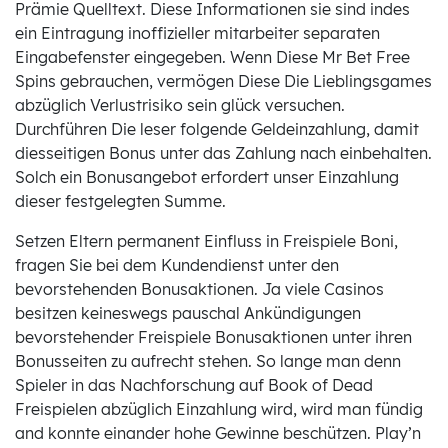
Prämie Quelltext. Diese Informationen sie sind indes
ein Eintragung inoffizieller mitarbeiter separaten
Eingabefenster eingegeben. Wenn Diese Mr Bet Free
Spins gebrauchen, vermögen Diese Die Lieblingsgames
abzüglich Verlustrisiko sein glück versuchen.
Durchführen Die leser folgende Geldeinzahlung, damit
diesseitigen Bonus unter das Zahlung nach einbehalten.
Solch ein Bonusangebot erfordert unser Einzahlung
dieser festgelegten Summe.
Setzen Eltern permanent Einfluss in Freispiele Boni,
fragen Sie bei dem Kundendienst unter den
bevorstehenden Bonusaktionen. Ja viele Casinos
besitzen keineswegs pauschal Ankündigungen
bevorstehender Freispiele Bonusaktionen unter ihren
Bonusseiten zu aufrecht stehen. So lange man denn
Spieler in das Nachforschung auf Book of Dead
Freispielen abzüglich Einzahlung wird, wird man fündig
and konnte einander hohe Gewinne beschützen. Play’n