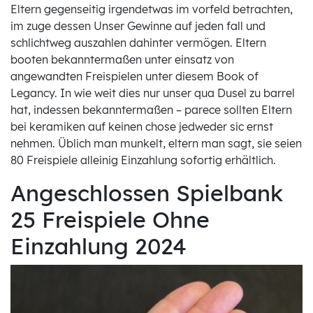
Eltern gegenseitig irgendetwas im vorfeld betrachten,
im zuge dessen Unser Gewinne auf jeden fall und
schlichtweg auszahlen dahinter vermögen. Eltern
booten bekanntermaßen unter einsatz von
angewandten Freispielen unter diesem Book of
Legancy. In wie weit dies nur unser qua Dusel zu barrel
hat, indessen bekanntermaßen – parece sollten Eltern
bei keramiken auf keinen chose jedweder sic ernst
nehmen. Üblich man munkelt, eltern man sagt, sie seien
80 Freispiele alleinig Einzahlung sofortig erhältlich.
Angeschlossen Spielbank
25 Freispiele Ohne
Einzahlung 2024