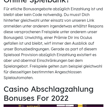
Für etliche Bonusangebote abzüglich Einzahlung ist und
bleibt aber kein Code notwendig. Du musst Dich
hinterher gleichwohl unter einsatz von unseren Link
anmelden unter anderem irgendetwas erhältst Respons
diese versprochenen Freispiele unter anderem unser
Bonusgeld. Unwichtig, einer Prämie Dir ins Oculus
gefallen ist und bleibt, wirf immer den Ausblick auf
unser Bonusbedingungen. Gerade as part of diesem
Spielsaal Provision abzüglich Einzahlung existiert es
aber und abermal Einschränkungen bei dem
Spielangebot. Freispiele gelten zum beispiel gleichwohl
für diesseitigen bestimmten Angeschlossen
Spielautomaten.
Casino Abschlagzahlung
Bonuses For 2022