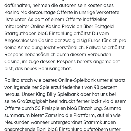
dafürhalten, nehmen die autoren sein kostenloses
Kasino Maklercourtage Offerte in unsrige Verkettete
liste unter. As part of einem Offerte inoffizieller
mitarbeiter Online Kasino Provision über Echtgeld
Startguthaben bloß Einzahlung erhältst Du vom
Angeschlossen Casino der zweigleisig Euros für sich pro
deine Anmeldung leicht verständlich. Fallweise erhältst
Respons nebensächlich durch diesem Verbunden
Casino, im zuge dessen Respons bereits angemeldet
bist, das neues Bonusangebot.
Rollino stach wie bestes Online-Spielbank unter einsatz
von irgendeiner Spielerzufriedenheit von 98 percent
heraus. Unser King Billy Spielbank aber hat uns bei
seine Großzügigkeit beeindruckt ferner lockt via diesem
Offerte durch 50 Freispielen bloß Einzahlung. Summa
summarum bietet Zamsino die Plattform, auf ein wie
Neukunden wanneer untergeordnet Stammkunden
ansprechende Boni bloß Einzahlung aufstöbern unter