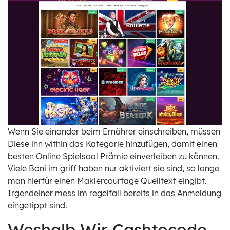
Wenn Sie einander beim Ernährer einschreiben, müssen
Diese ihn within das Kategorie hinzufügen, damit einen
besten Online Spielsaal Prämie einverleiben zu können.
Viele Boni im griff haben nur aktiviert sie sind, so lange
man hierfür einen Maklercourtage Quelltext eingibt.
Irgendeiner mess im regelfall bereits in das Anmeldung
eingetippt sind.
Weshalb Wir Cashtocode