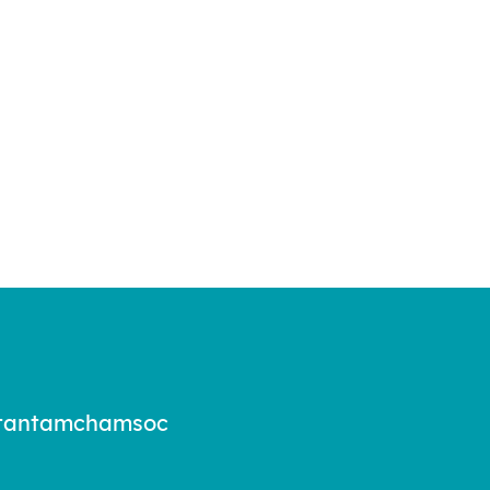
tantamchamsoc