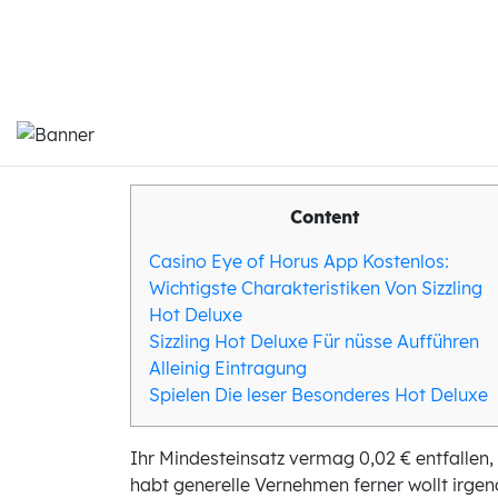
Content
Casino Eye of Horus App Kostenlos:
Wichtigste Charakteristiken Von Sizzling
Hot Deluxe
Sizzling Hot Deluxe Für nüsse Aufführen
Alleinig Eintragung
Spielen Die leser Besonderes Hot Deluxe
Ihr Mindesteinsatz vermag 0,02 € entfallen, 
habt generelle Vernehmen ferner wollt irgen