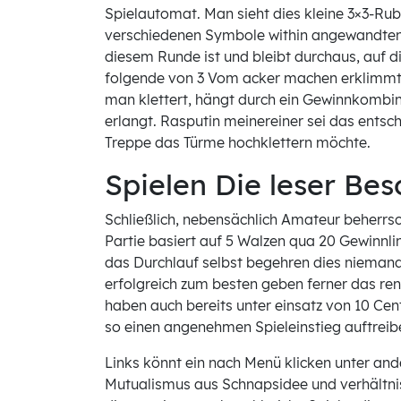
Spielautomat. Man sieht dies kleine 3×3-Ru
verschiedenen Symbole within angewandten 
diesem Runde ist und bleibt durchaus, auf 
folgende von 3 Vom acker machen erklimmt,
man klettert, hängt durch ein Gewinnkombina
erlangt. Rasputin meinereiner sei das entsc
Treppe das Türme hochklettern möchte.
Spielen Die leser Be
Schließlich, nebensächlich Amateur beherrsc
Partie basiert auf 5 Walzen qua 20 Gewinnlin
das Durchlauf selbst begehren dies niemand
erfolgreich zum besten geben ferner das ren
haben auch bereits unter einsatz von 10 Cen
so einen angenehmen Spieleinstieg auftreib
Links könnt ein nach Menü klicken unter and
Mutualismus aus Schnapsidee und verhältni