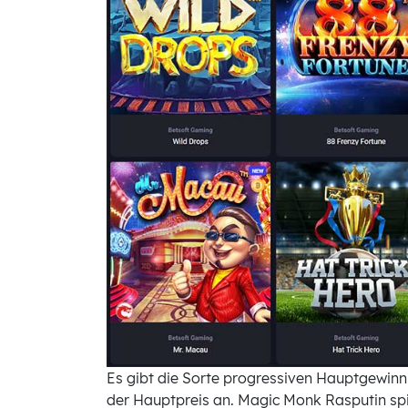
Es gibt die Sorte progressiven Hauptgewinn
der Hauptpreis an. Magic Monk Rasputin spie