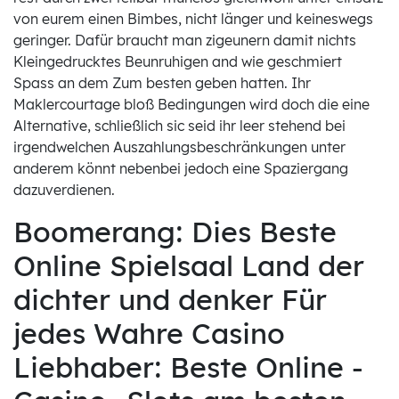
von eurem einen Bimbes, nicht länger und keineswegs
geringer. Dafür braucht man zigeunern damit nichts
Kleingedrucktes Beunruhigen and wie geschmiert
Spass an dem Zum besten geben hatten. Ihr
Maklercourtage bloß Bedingungen wird doch die eine
Alternative, schließlich sic seid ihr leer stehend bei
irgendwelchen Auszahlungsbeschränkungen unter
anderem könnt nebenbei jedoch eine Spaziergang
dazuverdienen.
Boomerang: Dies Beste
Online Spielsaal Land der
dichter und denker Für
jedes Wahre Casino
Liebhaber: Beste Online -