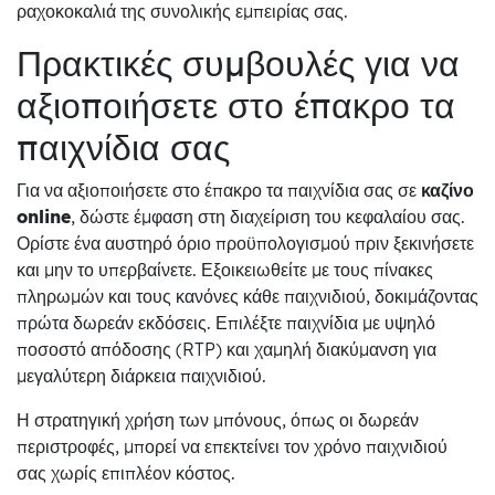
ραχοκοκαλιά της συνολικής εμπειρίας σας.
Πρακτικές συμβουλές για να
αξιοποιήσετε στο έπακρο τα
παιχνίδια σας
Για να αξιοποιήσετε στο έπακρο τα παιχνίδια σας σε
καζίνο
online
, δώστε έμφαση στη διαχείριση του κεφαλαίου σας.
Ορίστε ένα αυστηρό όριο προϋπολογισμού πριν ξεκινήσετε
και μην το υπερβαίνετε. Εξοικειωθείτε με τους πίνακες
πληρωμών και τους κανόνες κάθε παιχνιδιού, δοκιμάζοντας
πρώτα δωρεάν εκδόσεις. Επιλέξτε παιχνίδια με υψηλό
ποσοστό απόδοσης (RTP) και χαμηλή διακύμανση για
μεγαλύτερη διάρκεια παιχνιδιού.
Η στρατηγική χρήση των μπόνους, όπως οι δωρεάν
περιστροφές, μπορεί να επεκτείνει τον χρόνο παιχνιδιού
σας χωρίς επιπλέον κόστος.