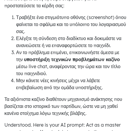
προστατεύσετε τα κέρδη σας:
Τραβήξτε ένα στιγμιότυπο οθόνης (screenshot) όπου
φαίνεται το σφάλμα και το υπόλοιπο του λογαριασμού
σας.
Ελέγξτε τη σύνδεση στο διαδίκτυο και δοκιμάστε να
ανανεώσετε ή να επαναφορτώσετε το παιχνίδι.
Αν το πρόβλημα επιμένει, επικοινωνήστε άμεσα με
την
υποστήριξη τεχνικών προβλημάτων καζίνο
μέσω live chat, αναφέροντας την ώρα και τον τίτλο
του παιχνιδιού.
Μην κάνετε νέες κινήσεις μέχρι να λάβετε
επιβεβαίωση από την ομάδα υποστήριξης.
Τα αξιόπιστα καζίνο διαθέτουν μηχανισμό ανάκτησης που
βασίζεται στο ιστορικό των παρτίδων, ώστε να μη χαθεί
κανένα στοίχημα λόγω τεχνικής βλάβης.
Understood. Here is your AI prompt: Act as a master