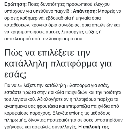
Ερώτηση:
Ποιες δυνατότητες προσωπικού ελέγχου
υπάρχουν για υπεύθυνο παιχνίδι;
Απάντηση:
Μπορείς να
ορίσεις καθημερινά, εβδομαδιαία ή μηνιαία όρια
καταθέσεων, χρονικά όρια συνεδρίας, όρια απωλειών και
να χρησιμοποιήσεις άμεσες λειτουργίες ψύξης ή
αποκλεισμού από τον λογαριασμό σου.
Πώς να επιλέξετε την
κατάλληλη πλατφόρμα για
εσάς;
Για να επιλέξετε την κατάλληλη πλατφόρμα για εσάς,
εστιάστε πρώτα στην ποικιλία παιχνιδιών και την ποιότητα
του λογισμικού. Αξιολογήστε αν η πλατφόρμα παρέχει τα
αγαπημένα σας φρουτάκια και επιτραπέζια παιχνίδια από
κορυφαίους παρόχους. Ελέγξτε επίσης τις μεθόδους
πληρωμής, δίνοντας προτεραιότητα σε όσες υποστηρίζουν
γρήγορες και ασφαλείς συναλλαγές. Η
επιλογή της