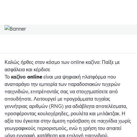
Καλώς ήρθες στον κόσμο των online καζίνο: Παίξε με
ασφάλεια και κέρδισε
Το
καζίνο online
είναι μια ψηφιακή πλατφόρμα που
αναπαράγει την εμπειρία των παραδοσιακών τυχερών
παιχνιδιών, επιτρέποντάς σας να στοιχηματίσετε από
οπουδήποτε. Λειτουργεί με προγράμματα τυχαίας
γεννήτριας αριθμών (RNG) για αδιάβλητα αποτελέσματα,
προσφέροντας κουλοχέρηδες, ρουλέτα και μπλάκτζακ. Η
αξία του έγκειται στην άμεση πρόσβαση σε παιχνίδια χωρίς
γεωγραφικούς περιορισμούς, ενώ η χρήση του απαιτεί
μόνο εγγραφή, κατάθεση και επιλογή παιχνιδιού.