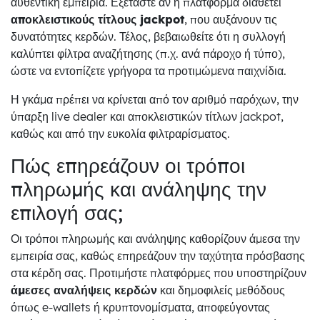
αυθεντική εμπειρία. Εξετάστε αν η πλατφόρμα διαθέτει
αποκλειστικούς τίτλους jackpot
, που αυξάνουν τις
δυνατότητες κερδών. Τέλος, βεβαιωθείτε ότι η συλλογή
καλύπτει φίλτρα αναζήτησης (π.χ. ανά πάροχο ή τύπο),
ώστε να εντοπίζετε γρήγορα τα προτιμώμενα παιχνίδια.
Η γκάμα πρέπει να κρίνεται από τον αριθμό παρόχων, την
ύπαρξη live dealer και αποκλειστικών τίτλων jackpot,
καθώς και από την ευκολία φιλτραρίσματος.
Πώς επηρεάζουν οι τρόποι
πληρωμής και ανάληψης την
επιλογή σας;
Οι τρόποι πληρωμής και ανάληψης καθορίζουν άμεσα την
εμπειρία σας, καθώς επηρεάζουν την ταχύτητα πρόσβασης
στα κέρδη σας. Προτιμήστε πλατφόρμες που υποστηρίζουν
άμεσες αναλήψεις κερδών
και δημοφιλείς μεθόδους
όπως e-wallets ή κρυπτονομίσματα, αποφεύγοντας