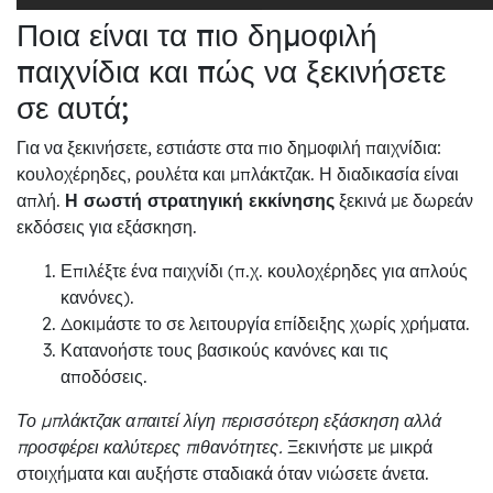
Ποια είναι τα πιο δημοφιλή
παιχνίδια και πώς να ξεκινήσετε
σε αυτά;
Για να ξεκινήσετε, εστιάστε στα πιο δημοφιλή παιχνίδια:
κουλοχέρηδες, ρουλέτα και μπλάκτζακ. Η διαδικασία είναι
απλή.
Η σωστή στρατηγική εκκίνησης
ξεκινά με δωρεάν
εκδόσεις για εξάσκηση.
Επιλέξτε ένα παιχνίδι (π.χ. κουλοχέρηδες για απλούς
κανόνες).
Δοκιμάστε το σε λειτουργία επίδειξης χωρίς χρήματα.
Κατανοήστε τους βασικούς κανόνες και τις
αποδόσεις.
Το μπλάκτζακ απαιτεί λίγη περισσότερη εξάσκηση αλλά
προσφέρει καλύτερες πιθανότητες.
Ξεκινήστε με μικρά
στοιχήματα και αυξήστε σταδιακά όταν νιώσετε άνετα.