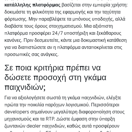
κατάλληλης πλατφόρμας
βασίζεται στην εμπειρία χρήστη:
δοκιμάστε τη φιλικότητα της εφαρμογής και την ταχύτητα
φόρτωσης. Μην παραβλέψετε τα μπόνους υποδοχής, αλλά
διαβάστε τους όρους στοιχηματισμού. Μια αξιόπιστη
πλατφόρμα προσφέρει 24/7 υποστήριξη και ξεκάθαρους
κανόνες. Πριν δεσμευτείτε, κάντε μια δοκιμαστική κατάθεση
για να διαπιστώσετε αν η πλατφόρμα ανταποκρίνεται στις
προσωπικές σας ανάγκες.
Σε ποια κριτήρια πρέπει να
δώσετε προσοχή στη γκάμα
παιχνιδιών;
Για να αξιολογήσετε σωστά τη γκάμα παιχνιδιών, ελέγξτε
πρώτα την ποικιλία παρόχων λογισμικού. Περισσότεροι
developers σημαίνουν μεγαλύτερη διαφοροποίηση στους
μηχανισμούς και τα RTP. Δώστε έμφαση στην ύπαρξη
ζωντανών dealer παιχνιδιών, καθώς αυτά προσφέρουν