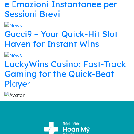
e Emozioni Instantanee per
Sessioni Brevi
Gucci9 – Your Quick‑Hit Slot
Haven for Instant Wins
LuckyWins Casino: Fast‑Track
Gaming for the Quick‑Beat
Player