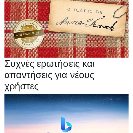
Συχνές ερωτήσεις και
απαντήσεις για νέους
χρήστες