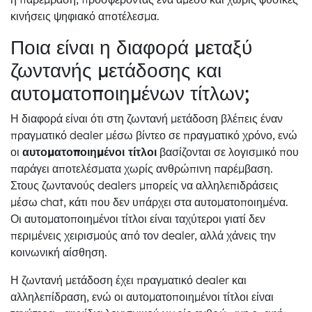
κινήσεις ψηφιακό αποτέλεσμα.
Ποια είναι η διαφορά μεταξύ
ζωντανής μετάδοσης και
αυτοματοποιημένων τίτλων;
Η διαφορά είναι ότι στη ζωντανή μετάδοση βλέπεις έναν
πραγματικό dealer μέσω βίντεο σε πραγματικό χρόνο, ενώ
οι
αυτοματοποιημένοι τίτλοι
βασίζονται σε λογισμικό που
παράγει αποτελέσματα χωρίς ανθρώπινη παρέμβαση.
Στους ζωντανούς dealers μπορείς να αλληλεπιδράσεις
μέσω chat, κάτι που δεν υπάρχει στα αυτοματοποιημένα.
Οι αυτοματοποιημένοι τίτλοι είναι ταχύτεροι γιατί δεν
περιμένεις χειρισμούς από τον dealer, αλλά χάνεις την
κοινωνική αίσθηση.
Η ζωντανή μετάδοση έχει πραγματικό dealer και
αλληλεπίδραση, ενώ οι αυτοματοποιημένοι τίτλοι είναι