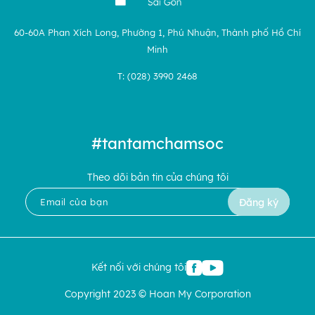
60-60A Phan Xích Long, Phường 1, Phú Nhuận, Thành phố Hồ Chí
Minh
T: (028) 3990 2468
#tantamchamsoc
Theo dõi bản tin của chúng tôi
Đăng ký
Kết nối với chúng tôi
Copyright 2023 © Hoan My Corporation