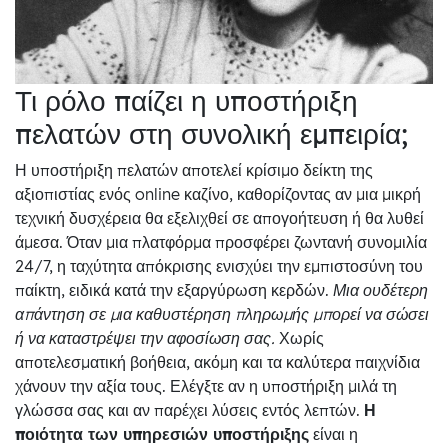
Τι ρόλο παίζει η υποστήριξη
πελατών στη συνολική εμπειρία;
Η υποστήριξη πελατών αποτελεί κρίσιμο δείκτη της
αξιοπιστίας ενός online καζίνο, καθορίζοντας αν μια μικρή
τεχνική δυσχέρεια θα εξελιχθεί σε απογοήτευση ή θα λυθεί
άμεσα. Όταν μια πλατφόρμα προσφέρει ζωντανή συνομιλία
24/7, η ταχύτητα απόκρισης ενισχύει την εμπιστοσύνη του
παίκτη, ειδικά κατά την εξαργύρωση κερδών.
Μια ουδέτερη
απάντηση σε μια καθυστέρηση πληρωμής μπορεί να σώσει
ή να καταστρέψει την αφοσίωση σας.
Χωρίς
αποτελεσματική βοήθεια, ακόμη και τα καλύτερα παιχνίδια
χάνουν την αξία τους. Ελέγξτε αν η υποστήριξη μιλά τη
γλώσσα σας και αν παρέχει λύσεις εντός λεπτών.
Η
ποιότητα των υπηρεσιών υποστήριξης
είναι η