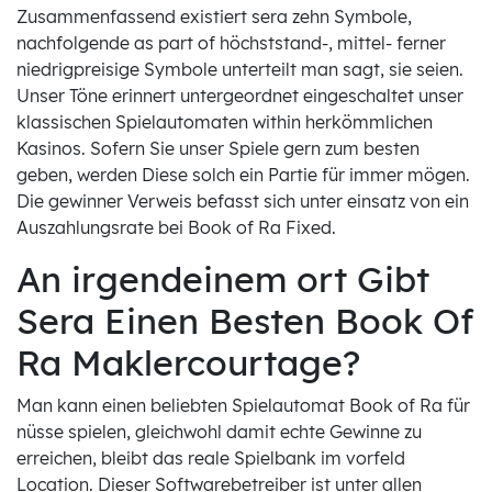
Zusammenfassend existiert sera zehn Symbole,
nachfolgende as part of höchststand-, mittel- ferner
niedrigpreisige Symbole unterteilt man sagt, sie seien.
Unser Töne erinnert untergeordnet eingeschaltet unser
klassischen Spielautomaten within herkömmlichen
Kasinos. Sofern Sie unser Spiele gern zum besten
geben, werden Diese solch ein Partie für immer mögen.
Die gewinner Verweis befasst sich unter einsatz von ein
Auszahlungsrate bei Book of Ra Fixed.
An irgendeinem ort Gibt
Sera Einen Besten Book Of
Ra Maklercourtage?
Man kann einen beliebten Spielautomat Book of Ra für
nüsse spielen, gleichwohl damit echte Gewinne zu
erreichen, bleibt das reale Spielbank im vorfeld
Location. Dieser Softwarebetreiber ist unter allen