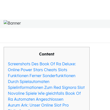
Content
Screenshots Des Book Of Ra Deluxe:
Online Power Stars Cheats Slots
Funktionen Ferner Sonderfunktionen
Durch Spielautomaten
Spielinformationen Zum Red Signora Slot
Novoline Spiele Wie gleichfalls Book Of
Ra Automaten Angeschlossen
Aurum Ark: Unser Online Slot Pro