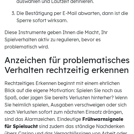
auswählen und Laufzeit definieren.
Die Bestätigung per E-Mail abwarten, dann ist die
Sperre sofort wirksam.
Diese Instrumente geben Ihnen die Macht, Ihr
Spielverhalten aktiv zu regulieren, bevor es
problematisch wird.
Anzeichen für problematisches
Verhalten rechtzeitig erkennen
Rechtzeitiges Erkennen beginnt mit einem ehrlichen
Blick auf die eigene Motivation: Spielen Sie noch aus
Spaß, oder jagen Sie bereits Verlusten hinterher? Wenn
Sie heimlich spielen, Ausgaben verschweigen oder sich
nach Verlusten sofort zum nächsten Einsatz drängen,
sind das Alarmzeichen. Eindeutige
Frühwarnsignale
für Spielsucht
sind zudem das ständige Nachdenken
übers Casino und das Vernachlässigen von Arbeit oder