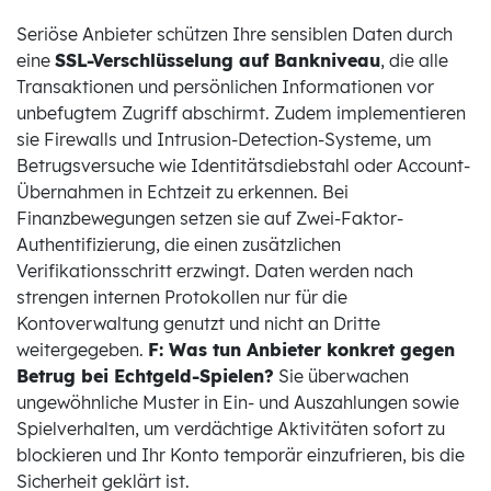
Seriöse Anbieter schützen Ihre sensiblen Daten durch
eine
SSL-Verschlüsselung auf Bankniveau
, die alle
Transaktionen und persönlichen Informationen vor
unbefugtem Zugriff abschirmt. Zudem implementieren
sie Firewalls und Intrusion-Detection-Systeme, um
Betrugsversuche wie Identitätsdiebstahl oder Account-
Übernahmen in Echtzeit zu erkennen. Bei
Finanzbewegungen setzen sie auf Zwei-Faktor-
Authentifizierung, die einen zusätzlichen
Verifikationsschritt erzwingt. Daten werden nach
strengen internen Protokollen nur für die
Kontoverwaltung genutzt und nicht an Dritte
weitergegeben.
F: Was tun Anbieter konkret gegen
Betrug bei Echtgeld-Spielen?
Sie überwachen
ungewöhnliche Muster in Ein- und Auszahlungen sowie
Spielverhalten, um verdächtige Aktivitäten sofort zu
blockieren und Ihr Konto temporär einzufrieren, bis die
Sicherheit geklärt ist.