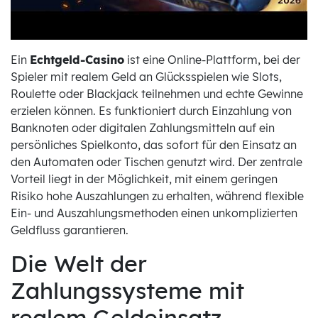
Ein
Echtgeld-Casino
ist eine Online-Plattform, bei der
Spieler mit realem Geld an Glücksspielen wie Slots,
Roulette oder Blackjack teilnehmen und echte Gewinne
erzielen können. Es funktioniert durch Einzahlung von
Banknoten oder digitalen Zahlungsmitteln auf ein
persönliches Spielkonto, das sofort für den Einsatz an
den Automaten oder Tischen genutzt wird. Der zentrale
Vorteil liegt in der Möglichkeit, mit einem geringen
Risiko hohe Auszahlungen zu erhalten, während flexible
Ein- und Auszahlungsmethoden einen unkomplizierten
Geldfluss garantieren.
Die Welt der
Zahlungssysteme mit
realem Geldeinsatz