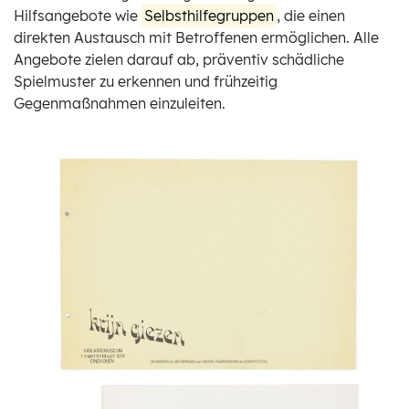
Hilfsangebote wie
Selbsthilfegruppen
, die einen
direkten Austausch mit Betroffenen ermöglichen. Alle
Angebote zielen darauf ab, präventiv schädliche
Spielmuster zu erkennen und frühzeitig
Gegenmaßnahmen einzuleiten.