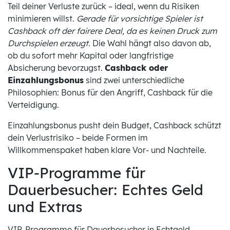
Teil deiner Verluste zurück – ideal, wenn du Risiken
minimieren willst.
Gerade für vorsichtige Spieler ist
Cashback oft der fairere Deal, da es keinen Druck zum
Durchspielen erzeugt.
Die Wahl hängt also davon ab,
ob du sofort mehr Kapital oder langfristige
Absicherung bevorzugst.
Cashback oder
Einzahlungsbonus
sind zwei unterschiedliche
Philosophien: Bonus für den Angriff, Cashback für die
Verteidigung.
Einzahlungsbonus pusht dein Budget, Cashback schützt
dein Verlustrisiko – beide Formen im
Willkommenspaket haben klare Vor- und Nachteile.
VIP-Programme für
Dauerbesucher: Echtes Geld
und Extras
VIP-Programme für Dauerbesucher in Echtgeld-