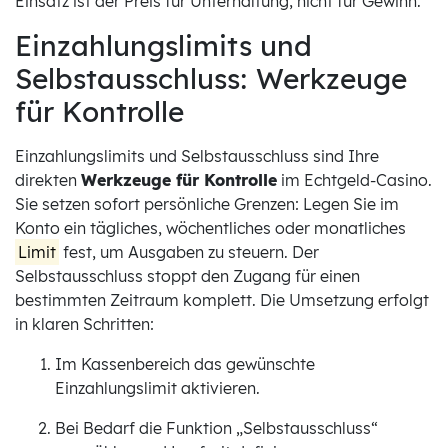
Einsatz ist der Preis für Unterhaltung, nicht für Gewinn.
Einzahlungslimits und
Selbstausschluss: Werkzeuge
für Kontrolle
Einzahlungslimits und Selbstausschluss sind Ihre
direkten
Werkzeuge für Kontrolle
im Echtgeld-Casino.
Sie setzen sofort persönliche Grenzen: Legen Sie im
Konto ein tägliches, wöchentliches oder monatliches
Limit
fest, um Ausgaben zu steuern. Der
Selbstausschluss stoppt den Zugang für einen
bestimmten Zeitraum komplett. Die Umsetzung erfolgt
in klaren Schritten:
Im Kassenbereich das gewünschte
Einzahlungslimit aktivieren.
Bei Bedarf die Funktion „Selbstausschluss“