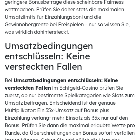
geringere Bonusbeträge diese scheinbare Fairness
wettmachen. Prüfen Sie daher stets die maximalen
Umsatzlimits für Einzahlungsboni und die
Gewinnobergrenze bei Freispielen – nur so wissen Sie,
was wirklich dahintersteckt.
Umsatzbedingungen
entschlüsseln: Keine
versteckten Fallen
Bei
Umsatzbedingungen entschlüsseln: Keine
versteckten Fallen
im Echtgeld-Casino prüfen Sie
zuerst, ob nur bestimmte Spielkategorien wie Slots zum
Umsatz beitragen. Entscheidend ist der genaue
Multiplikator: Ein 35x-Umsatz auf Bonus plus
Einzahlung verlangt mehr Einsatz als 35x nur auf den
Bonus. Prüfen Sie dann die maximal erlaubte Wette pro
Runde, da Überschreitungen den Bonus sofort verfallen