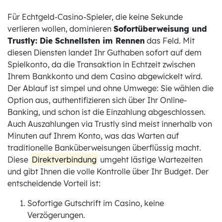
Für Echtgeld-Casino-Spieler, die keine Sekunde
verlieren wollen, dominieren
Sofortüberweisung und
Trustly: Die Schnellsten im Rennen
das Feld. Mit
diesen Diensten landet Ihr Guthaben sofort auf dem
Spielkonto, da die Transaktion in Echtzeit zwischen
Ihrem Bankkonto und dem Casino abgewickelt wird.
Der Ablauf ist simpel und ohne Umwege: Sie wählen die
Option aus, authentifizieren sich über Ihr Online-
Banking, und schon ist die Einzahlung abgeschlossen.
Auch Auszahlungen via Trustly sind meist innerhalb von
Minuten auf Ihrem Konto, was das Warten auf
traditionelle Banküberweisungen überflüssig macht.
Diese
Direktverbindung
umgeht lästige Wartezeiten
und gibt Ihnen die volle Kontrolle über Ihr Budget. Der
entscheidende Vorteil ist:
Sofortige Gutschrift im Casino, keine
Verzögerungen.