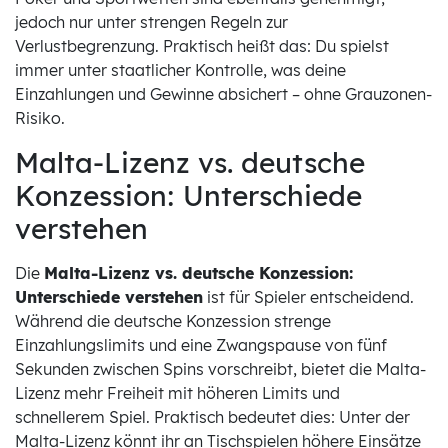
jedoch nur unter strengen Regeln zur
Verlustbegrenzung. Praktisch heißt das: Du spielst
immer unter staatlicher Kontrolle, was deine
Einzahlungen und Gewinne absichert – ohne Grauzonen-
Risiko.
Malta-Lizenz vs. deutsche
Konzession: Unterschiede
verstehen
Die
Malta-Lizenz vs. deutsche Konzession:
Unterschiede verstehen
ist für Spieler entscheidend.
Während die deutsche Konzession strenge
Einzahlungslimits und eine Zwangspause von fünf
Sekunden zwischen Spins vorschreibt, bietet die Malta-
Lizenz mehr Freiheit mit höheren Limits und
schnellerem Spiel. Praktisch bedeutet dies: Unter der
Malta-Lizenz könnt ihr an Tischspielen höhere Einsätze