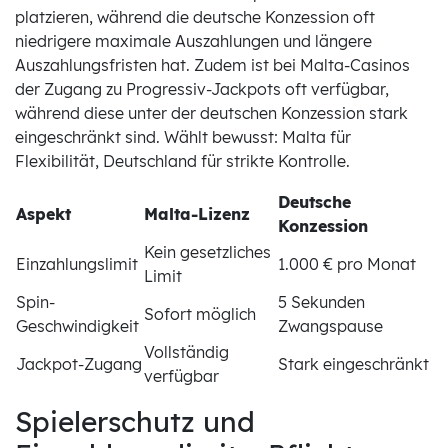
platzieren, während die deutsche Konzession oft
niedrigere maximale Auszahlungen und längere
Auszahlungsfristen hat. Zudem ist bei Malta-Casinos
der Zugang zu Progressiv-Jackpots oft verfügbar,
während diese unter der deutschen Konzession stark
eingeschränkt sind. Wählt bewusst: Malta für
Flexibilität, Deutschland für strikte Kontrolle.
Deutsche
Aspekt
Malta-Lizenz
Konzession
Kein gesetzliches
Einzahlungslimit
1.000 € pro Monat
Limit
Spin-
5 Sekunden
Sofort möglich
Geschwindigkeit
Zwangspause
Vollständig
Jackpot-Zugang
Stark eingeschränkt
verfügbar
Spielerschutz und