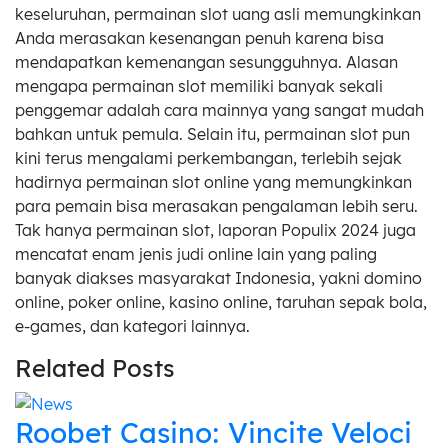
keseluruhan, permainan slot uang asli memungkinkan
Anda merasakan kesenangan penuh karena bisa
mendapatkan kemenangan sesungguhnya. Alasan
mengapa permainan slot memiliki banyak sekali
penggemar adalah cara mainnya yang sangat mudah
bahkan untuk pemula. Selain itu, permainan slot pun
kini terus mengalami perkembangan, terlebih sejak
hadirnya permainan slot online yang memungkinkan
para pemain bisa merasakan pengalaman lebih seru.
Tak hanya permainan slot, laporan Populix 2024 juga
mencatat enam jenis judi online lain yang paling
banyak diakses masyarakat Indonesia, yakni domino
online, poker online, kasino online, taruhan sepak bola,
e-games, dan kategori lainnya.
Related Posts
Roobet Casino: Vincite Veloci