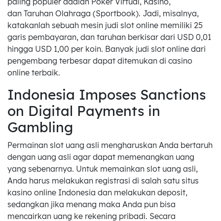
paling populer adalah Poker Virtual, Kasino,
dan Taruhan Olahraga (Sportbook). Jadi, misalnya,
katakanlah sebuah mesin judi slot online memiliki 25
garis pembayaran, dan taruhan berkisar dari USD 0,01
hingga USD 1,00 per koin. Banyak judi slot online dari
pengembang terbesar dapat ditemukan di casino
online terbaik.
Indonesia Imposes Sanctions
on Digital Payments in
Gambling
Permainan slot uang asli mengharuskan Anda bertaruh
dengan uang asli agar dapat memenangkan uang
yang sebenarnya. Untuk memainkan slot uang asli,
Anda harus melakukan registrasi di salah satu situs
kasino online Indonesia dan melakukan deposit,
sedangkan jika menang maka Anda pun bisa
mencairkan uang ke rekening pribadi. Secara