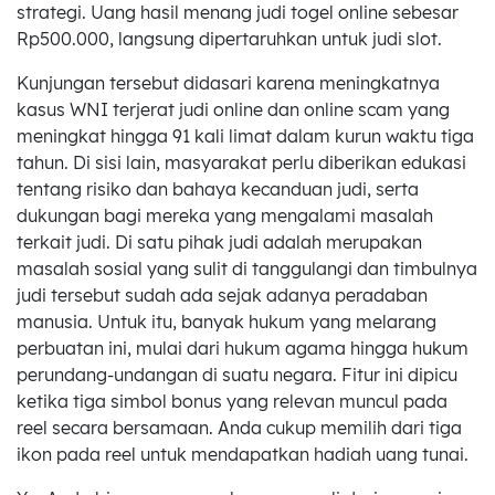
strategi. Uang hasil menang judi togel online sebesar
Rp500.000, langsung dipertaruhkan untuk judi slot.
Kunjungan tersebut didasari karena meningkatnya
kasus WNI terjerat judi online dan online scam yang
meningkat hingga 91 kali limat dalam kurun waktu tiga
tahun. Di sisi lain, masyarakat perlu diberikan edukasi
tentang risiko dan bahaya kecanduan judi, serta
dukungan bagi mereka yang mengalami masalah
terkait judi. Di satu pihak judi adalah merupakan
masalah sosial yang sulit di tanggulangi dan timbulnya
judi tersebut sudah ada sejak adanya peradaban
manusia. Untuk itu, banyak hukum yang melarang
perbuatan ini, mulai dari hukum agama hingga hukum
perundang-undangan di suatu negara. Fitur ini dipicu
ketika tiga simbol bonus yang relevan muncul pada
reel secara bersamaan. Anda cukup memilih dari tiga
ikon pada reel untuk mendapatkan hadiah uang tunai.