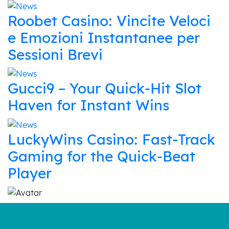
Roobet Casino: Vincite Veloci
e Emozioni Instantanee per
Sessioni Brevi
Gucci9 – Your Quick‑Hit Slot
Haven for Instant Wins
LuckyWins Casino: Fast‑Track
Gaming for the Quick‑Beat
Player