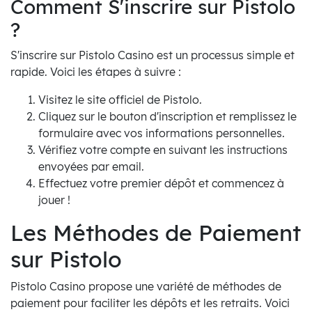
Comment S'inscrire sur Pistolo
?
S'inscrire sur Pistolo Casino est un processus simple et
rapide. Voici les étapes à suivre :
Visitez le site officiel de Pistolo.
Cliquez sur le bouton d'inscription et remplissez le
formulaire avec vos informations personnelles.
Vérifiez votre compte en suivant les instructions
envoyées par email.
Effectuez votre premier dépôt et commencez à
jouer !
Les Méthodes de Paiement
sur Pistolo
Pistolo Casino propose une variété de méthodes de
paiement pour faciliter les dépôts et les retraits. Voici