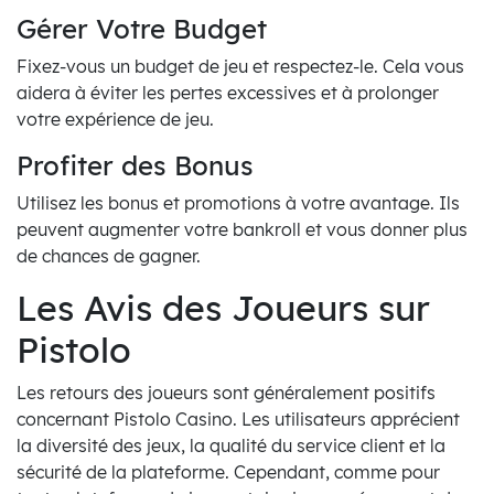
Gérer Votre Budget
Fixez-vous un budget de jeu et respectez-le. Cela vous
aidera à éviter les pertes excessives et à prolonger
votre expérience de jeu.
Profiter des Bonus
Utilisez les bonus et promotions à votre avantage. Ils
peuvent augmenter votre bankroll et vous donner plus
de chances de gagner.
Les Avis des Joueurs sur
Pistolo
Les retours des joueurs sont généralement positifs
concernant Pistolo Casino. Les utilisateurs apprécient
la diversité des jeux, la qualité du service client et la
sécurité de la plateforme. Cependant, comme pour