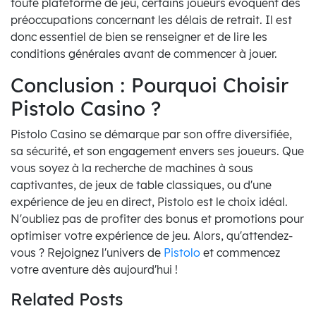
toute plateforme de jeu, certains joueurs évoquent des
préoccupations concernant les délais de retrait. Il est
donc essentiel de bien se renseigner et de lire les
conditions générales avant de commencer à jouer.
Conclusion : Pourquoi Choisir
Pistolo Casino ?
Pistolo Casino se démarque par son offre diversifiée,
sa sécurité, et son engagement envers ses joueurs. Que
vous soyez à la recherche de machines à sous
captivantes, de jeux de table classiques, ou d'une
expérience de jeu en direct, Pistolo est le choix idéal.
N'oubliez pas de profiter des bonus et promotions pour
optimiser votre expérience de jeu. Alors, qu'attendez-
vous ? Rejoignez l'univers de
Pistolo
et commencez
votre aventure dès aujourd'hui !
Related Posts