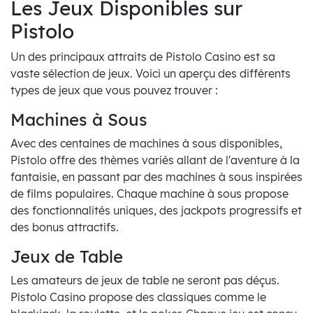
Les Jeux Disponibles sur
Pistolo
Un des principaux attraits de Pistolo Casino est sa
vaste sélection de jeux. Voici un aperçu des différents
types de jeux que vous pouvez trouver :
Machines à Sous
Avec des centaines de machines à sous disponibles,
Pistolo offre des thèmes variés allant de l'aventure à la
fantaisie, en passant par des machines à sous inspirées
de films populaires. Chaque machine à sous propose
des fonctionnalités uniques, des jackpots progressifs et
des bonus attractifs.
Jeux de Table
Les amateurs de jeux de table ne seront pas déçus.
Pistolo Casino propose des classiques comme le