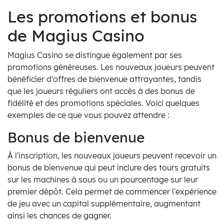
Les promotions et bonus
de Magius Casino
Magius Casino se distingue également par ses
promotions généreuses. Les nouveaux joueurs peuvent
bénéficier d'offres de bienvenue attrayantes, tandis
que les joueurs réguliers ont accès à des bonus de
fidélité et des promotions spéciales. Voici quelques
exemples de ce que vous pouvez attendre :
Bonus de bienvenue
À l'inscription, les nouveaux joueurs peuvent recevoir un
bonus de bienvenue qui peut inclure des tours gratuits
sur les machines à sous ou un pourcentage sur leur
premier dépôt. Cela permet de commencer l'expérience
de jeu avec un capital supplémentaire, augmentant
ainsi les chances de gagner.