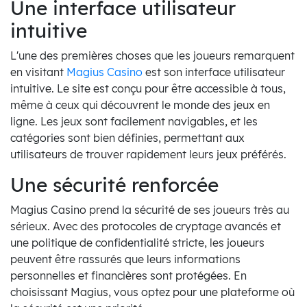
Une interface utilisateur
intuitive
L'une des premières choses que les joueurs remarquent
en visitant
Magius Casino
est son interface utilisateur
intuitive. Le site est conçu pour être accessible à tous,
même à ceux qui découvrent le monde des jeux en
ligne. Les jeux sont facilement navigables, et les
catégories sont bien définies, permettant aux
utilisateurs de trouver rapidement leurs jeux préférés.
Une sécurité renforcée
Magius Casino prend la sécurité de ses joueurs très au
sérieux. Avec des protocoles de cryptage avancés et
une politique de confidentialité stricte, les joueurs
peuvent être rassurés que leurs informations
personnelles et financières sont protégées. En
choisissant Magius, vous optez pour une plateforme où