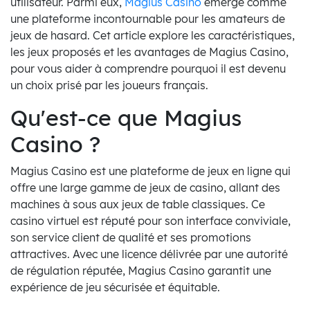
utilisateur. Parmi eux,
Magius Casino
émerge comme
une plateforme incontournable pour les amateurs de
jeux de hasard. Cet article explore les caractéristiques,
les jeux proposés et les avantages de Magius Casino,
pour vous aider à comprendre pourquoi il est devenu
un choix prisé par les joueurs français.
Qu'est-ce que Magius
Casino ?
Magius Casino est une plateforme de jeux en ligne qui
offre une large gamme de jeux de casino, allant des
machines à sous aux jeux de table classiques. Ce
casino virtuel est réputé pour son interface conviviale,
son service client de qualité et ses promotions
attractives. Avec une licence délivrée par une autorité
de régulation réputée, Magius Casino garantit une
expérience de jeu sécurisée et équitable.