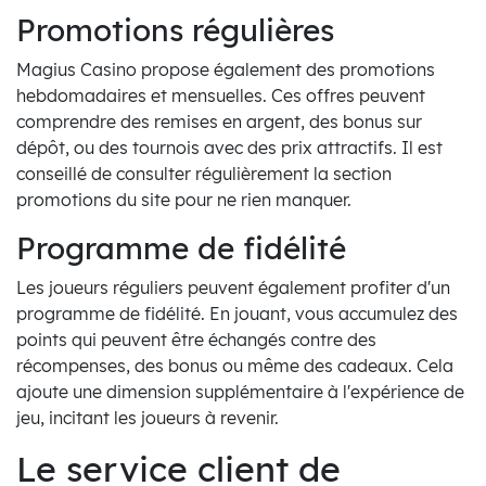
Promotions régulières
Magius Casino propose également des promotions
hebdomadaires et mensuelles. Ces offres peuvent
comprendre des remises en argent, des bonus sur
dépôt, ou des tournois avec des prix attractifs. Il est
conseillé de consulter régulièrement la section
promotions du site pour ne rien manquer.
Programme de fidélité
Les joueurs réguliers peuvent également profiter d'un
programme de fidélité. En jouant, vous accumulez des
points qui peuvent être échangés contre des
récompenses, des bonus ou même des cadeaux. Cela
ajoute une dimension supplémentaire à l'expérience de
jeu, incitant les joueurs à revenir.
Le service client de