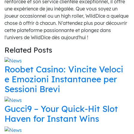
renforcée et son service clientèle exceptionnel, il offre
une expérience de jeu inégalée. Que vous soyez un
joueur occasionnel ou un high roller, WildDice a quelque
chose à offrir à chacun. N'attendez plus pour découvrir
cette plateforme passionnante et plongez dans
l'univers de WildDice dès aujourd'hui !
Related Posts
Roobet Casino: Vincite Veloci
e Emozioni Instantanee per
Sessioni Brevi
Gucci9 – Your Quick‑Hit Slot
Haven for Instant Wins