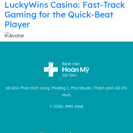
LuckyWins Casino: Fast‑Track
Gaming for the Quick‑Beat
Player
60-60A Phan Xích Long, Phường 1, Phú Nhuận, Thành phố Hồ Chí
Minh
T: (028) 3990 2468