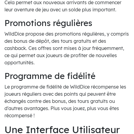
Cela permet aux nouveaux arrivants de commencer
leur aventure de jeu avec un solde plus important.
Promotions régulières
WildDice propose des promotions régulières, y compris
des bonus de dépôt, des tours gratuits et des
cashback. Ces offres sont mises à jour fréquemment,
ce qui permet aux joueurs de profiter de nouvelles
opportunités.
Programme de fidélité
Le programme de fidélité de WildDice récompense les
joueurs réguliers avec des points qui peuvent être
échangés contre des bonus, des tours gratuits ou
d'autres avantages. Plus vous jouez, plus vous êtes
récompensé !
Une Interface Utilisateur