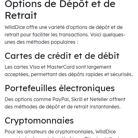
Options de Dépôt et de
Retrait
WildDice offre une variété d'options de dépôt et de
retrait pour faciliter les transactions. Voici quelques-
unes des méthodes populaires :
Cartes de crédit et de débit
Les cartes Visa et MasterCard sont largement
acceptées, permettant des dépôts rapides et sécurisés.
Portefeuilles électroniques
Des options comme PayPal, Skrill et Neteller offrent
des méthodes de dépôt et de retrait instantanées.
Cryptomonnaies
Pour les amateurs de cryptomonnaies, WildDice