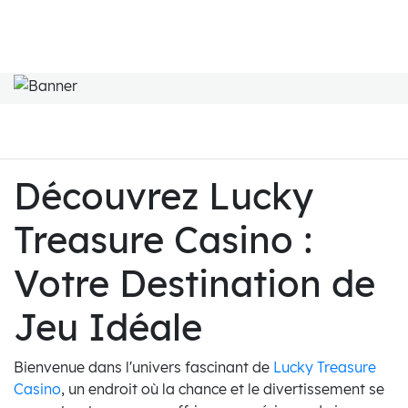
Découvrez Lucky
Treasure Casino :
Votre Destination de
Jeu Idéale
Bienvenue dans l'univers fascinant de
Lucky Treasure
Casino
, un endroit où la chance et le divertissement se