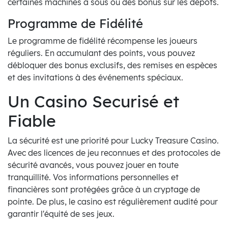
certaines machines à sous ou des bonus sur les dépôts.
Programme de Fidélité
Le programme de fidélité récompense les joueurs
réguliers. En accumulant des points, vous pouvez
débloquer des bonus exclusifs, des remises en espèces
et des invitations à des événements spéciaux.
Un Casino Securisé et
Fiable
La sécurité est une priorité pour Lucky Treasure Casino.
Avec des licences de jeu reconnues et des protocoles de
sécurité avancés, vous pouvez jouer en toute
tranquillité. Vos informations personnelles et
financières sont protégées grâce à un cryptage de
pointe. De plus, le casino est régulièrement audité pour
garantir l'équité de ses jeux.