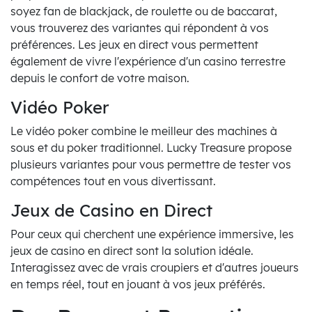
soyez fan de blackjack, de roulette ou de baccarat,
vous trouverez des variantes qui répondent à vos
préférences. Les jeux en direct vous permettent
également de vivre l'expérience d'un casino terrestre
depuis le confort de votre maison.
Vidéo Poker
Le vidéo poker combine le meilleur des machines à
sous et du poker traditionnel. Lucky Treasure propose
plusieurs variantes pour vous permettre de tester vos
compétences tout en vous divertissant.
Jeux de Casino en Direct
Pour ceux qui cherchent une expérience immersive, les
jeux de casino en direct sont la solution idéale.
Interagissez avec de vrais croupiers et d'autres joueurs
en temps réel, tout en jouant à vos jeux préférés.