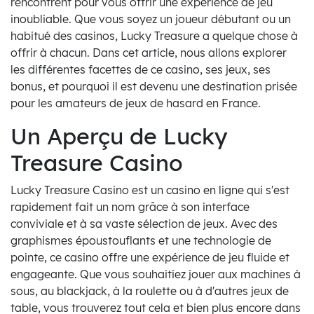
rencontrent pour vous offrir une expérience de jeu
inoubliable. Que vous soyez un joueur débutant ou un
habitué des casinos, Lucky Treasure a quelque chose à
offrir à chacun. Dans cet article, nous allons explorer
les différentes facettes de ce casino, ses jeux, ses
bonus, et pourquoi il est devenu une destination prisée
pour les amateurs de jeux de hasard en France.
Un Aperçu de Lucky
Treasure Casino
Lucky Treasure Casino est un casino en ligne qui s'est
rapidement fait un nom grâce à son interface
conviviale et à sa vaste sélection de jeux. Avec des
graphismes époustouflants et une technologie de
pointe, ce casino offre une expérience de jeu fluide et
engageante. Que vous souhaitiez jouer aux machines à
sous, au blackjack, à la roulette ou à d'autres jeux de
table, vous trouverez tout cela et bien plus encore dans