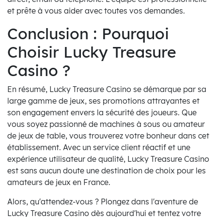
et prête à vous aider avec toutes vos demandes.
Conclusion : Pourquoi
Choisir Lucky Treasure
Casino ?
En résumé, Lucky Treasure Casino se démarque par sa
large gamme de jeux, ses promotions attrayantes et
son engagement envers la sécurité des joueurs. Que
vous soyez passionné de machines à sous ou amateur
de jeux de table, vous trouverez votre bonheur dans cet
établissement. Avec un service client réactif et une
expérience utilisateur de qualité, Lucky Treasure Casino
est sans aucun doute une destination de choix pour les
amateurs de jeux en France.
Alors, qu'attendez-vous ? Plongez dans l'aventure de
Lucky Treasure Casino dès aujourd'hui et tentez votre