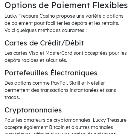
Options de Paiement Flexibles
Lucky Treasure Casino propose une variété d'options
de paiement pour faciliter les dépôts et les retraits.
Voici quelques méthodes courantes :
Cartes de Crédit/Débit
Les cartes Visa et MasterCard sont acceptées pour les
dépôts rapides et sécurisés.
Portefeuilles Électroniques
Des options comme PayPal, Skrill et Neteller
permettent des transactions instantanées et sans
tracas.
Cryptomonnaies
Pour les amateurs de cryptomonnaies, Lucky Treasure
accepte également Bitcoin et d'autres monnaies