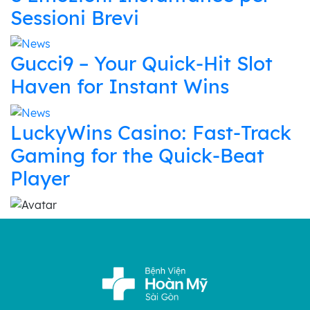
Sessioni Brevi
Gucci9 – Your Quick‑Hit Slot
Haven for Instant Wins
LuckyWins Casino: Fast‑Track
Gaming for the Quick‑Beat
Player