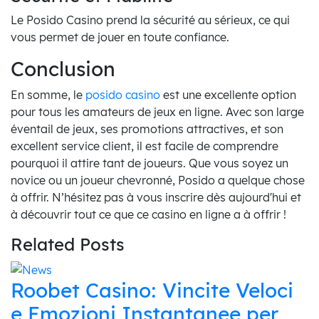
Le Posido Casino prend la sécurité au sérieux, ce qui
vous permet de jouer en toute confiance.
Conclusion
En somme, le
posido casino
est une excellente option
pour tous les amateurs de jeux en ligne. Avec son large
éventail de jeux, ses promotions attractives, et son
excellent service client, il est facile de comprendre
pourquoi il attire tant de joueurs. Que vous soyez un
novice ou un joueur chevronné, Posido a quelque chose
à offrir. N’hésitez pas à vous inscrire dès aujourd'hui et
à découvrir tout ce que ce casino en ligne a à offrir !
Related Posts
Roobet Casino: Vincite Veloci
e Emozioni Instantanee per