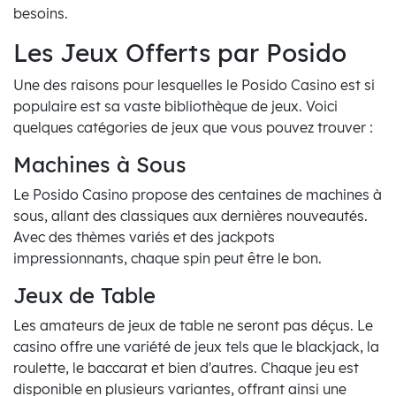
besoins.
Les Jeux Offerts par Posido
Une des raisons pour lesquelles le Posido Casino est si
populaire est sa vaste bibliothèque de jeux. Voici
quelques catégories de jeux que vous pouvez trouver :
Machines à Sous
Le Posido Casino propose des centaines de machines à
sous, allant des classiques aux dernières nouveautés.
Avec des thèmes variés et des jackpots
impressionnants, chaque spin peut être le bon.
Jeux de Table
Les amateurs de jeux de table ne seront pas déçus. Le
casino offre une variété de jeux tels que le blackjack, la
roulette, le baccarat et bien d'autres. Chaque jeu est
disponible en plusieurs variantes, offrant ainsi une