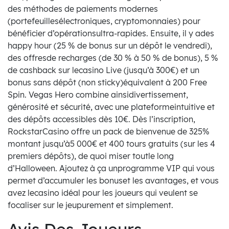
des méthodes de paiements modernes
(portefeuillesélectroniques, cryptomonnaies) pour
bénéficier d’opérationsultra-rapides. Ensuite, il y ades
happy hour (25 % de bonus sur un dépôt le vendredi),
des offresde recharges (de 30 % à 50 % de bonus), 5 %
de cashback sur lecasino Live (jusqu’à 300€) et un
bonus sans dépôt (non sticky)équivalent à 200 Free
Spin. Vegas Hero combine ainsidivertissement,
générosité et sécurité, avec une plateformeintuitive et
des dépôts accessibles dès 10€. Dès l’inscription,
RockstarCasino offre un pack de bienvenue de 325%
montant jusqu’à5 000€ et 400 tours gratuits (sur les 4
premiers dépôts), de quoi miser toutle long
d’Halloween. Ajoutez à ça unprogramme VIP qui vous
permet d’accumuler les bonuset les avantages, et vous
avez lecasino idéal pour les joueurs qui veulent se
focaliser sur le jeupurement et simplement.
Avis Des Joueurs