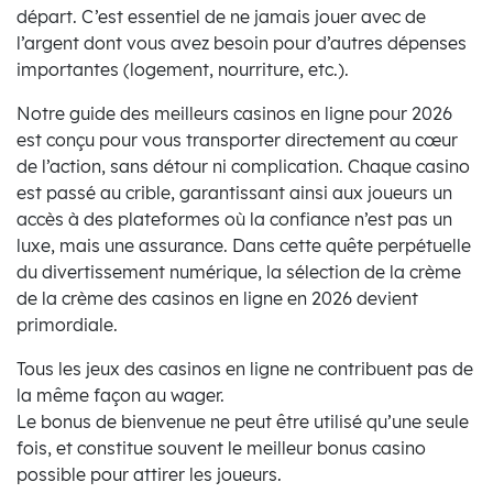
départ. C’est essentiel de ne jamais jouer avec de
l’argent dont vous avez besoin pour d’autres dépenses
importantes (logement, nourriture, etc.).
Notre guide des meilleurs casinos en ligne pour 2026
est conçu pour vous transporter directement au cœur
de l’action, sans détour ni complication. Chaque casino
est passé au crible, garantissant ainsi aux joueurs un
accès à des plateformes où la confiance n’est pas un
luxe, mais une assurance. Dans cette quête perpétuelle
du divertissement numérique, la sélection de la crème
de la crème des casinos en ligne en 2026 devient
primordiale.
Tous les jeux des casinos en ligne ne contribuent pas de
la même façon au wager.
Le bonus de bienvenue ne peut être utilisé qu’une seule
fois, et constitue souvent le meilleur bonus casino
possible pour attirer les joueurs.