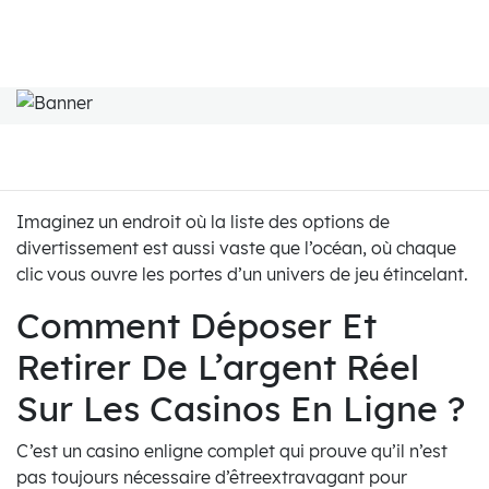
Imaginez un endroit où la liste des options de
divertissement est aussi vaste que l’océan, où chaque
clic vous ouvre les portes d’un univers de jeu étincelant.
Comment Déposer Et
Retirer De L’argent Réel
Sur Les Casinos En Ligne ?
C’est un casino enligne complet qui prouve qu’il n’est
pas toujours nécessaire d’êtreextravagant pour