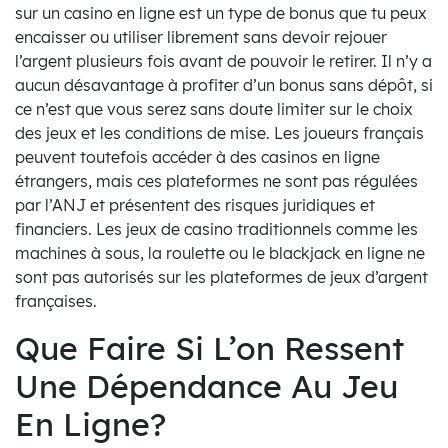
sur un casino en ligne est un type de bonus que tu peux
encaisser ou utiliser librement sans devoir rejouer
l’argent plusieurs fois avant de pouvoir le retirer. Il n’y a
aucun désavantage à profiter d’un bonus sans dépôt, si
ce n’est que vous serez sans doute limiter sur le choix
des jeux et les conditions de mise. Les joueurs français
peuvent toutefois accéder à des casinos en ligne
étrangers, mais ces plateformes ne sont pas régulées
par l’ANJ et présentent des risques juridiques et
financiers. Les jeux de casino traditionnels comme les
machines à sous, la roulette ou le blackjack en ligne ne
sont pas autorisés sur les plateformes de jeux d’argent
françaises.
Que Faire Si L’on Ressent
Une Dépendance Au Jeu
En Ligne?