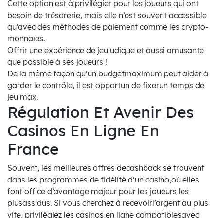
Cette option est à privilégier pour les joueurs qui ont
besoin de trésorerie, mais elle n’est souvent accessible
qu’avec des méthodes de paiement comme les crypto-
monnaies.
Offrir une expérience de jeuludique et aussi amusante
que possible à ses joueurs !
De la même façon qu’un budgetmaximum peut aider à
garder le contrôle, il est opportun de fixerun temps de
jeu max.
Régulation Et Avenir Des
Casinos En Ligne En
France
Souvent, les meilleures offres decashback se trouvent
dans les programmes de fidélité d’un casino,où elles
font office d’avantage majeur pour les joueurs les
plusassidus. Si vous cherchez à recevoirl’argent au plus
vite, privilégiez les casinos en ligne compatiblesavec